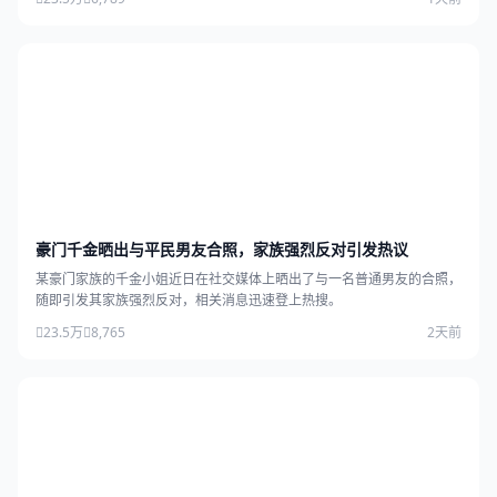
豪门千金晒出与平民男友合照，家族强烈反对引发热议
某豪门家族的千金小姐近日在社交媒体上晒出了与一名普通男友的合照，
随即引发其家族强烈反对，相关消息迅速登上热搜。
23.5万
8,765
2天前