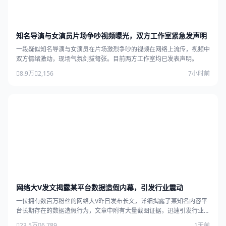
知名导演与女演员片场争吵视频曝光，双方工作室紧急发声明
一段疑似知名导演与女演员在片场激烈争吵的视频在网络上流传，视频中
双方情绪激动，现场气氛剑拔弩张。目前两方工作室均已发表声明。
8.9万
2,156
7小时前
网络大V发文揭露某平台数据造假内幕，引发行业震动
一位拥有数百万粉丝的网络大V昨日发布长文，详细揭露了某知名内容平
台长期存在的数据造假行为，文章中附有大量截图证据，迅速引发行业广
泛关注。
23.5万
6,789
1天前