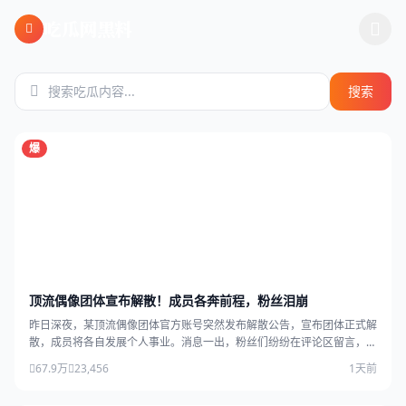
跳过导航
吃瓜网黑料
搜索
爆
顶流偶像团体宣布解散！成员各奔前程，粉丝泪崩
昨日深夜，某顶流偶像团体官方账号突然发布解散公告，宣布团体正式解
散，成员将各自发展个人事业。消息一出，粉丝们纷纷在评论区留言，场
面感人。
67.9万
23,456
1天前