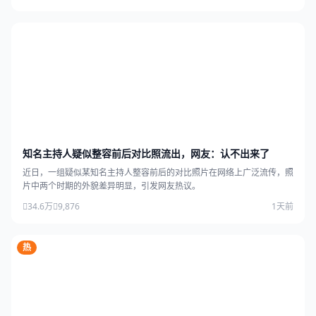
知名主持人疑似整容前后对比照流出，网友：认不出来了
近日，一组疑似某知名主持人整容前后的对比照片在网络上广泛流传，照
片中两个时期的外貌差异明显，引发网友热议。
34.6万
9,876
1天前
热