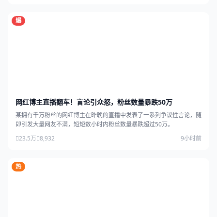
爆
网红博主直播翻车！言论引众怒，粉丝数量暴跌50万
某拥有千万粉丝的网红博主在昨晚的直播中发表了一系列争议性言论，随
即引发大量网友不满，短短数小时内粉丝数量暴跌超过50万。
23.5万
8,932
9小时前
热