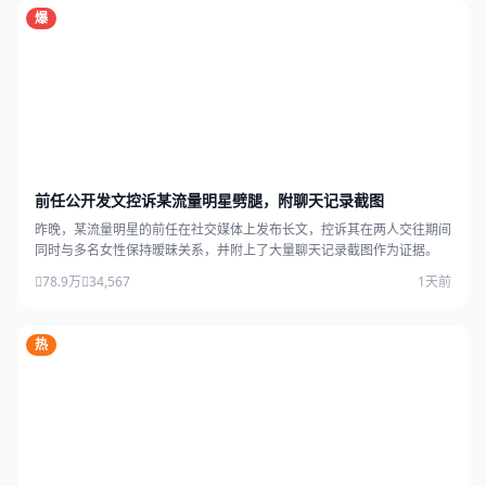
爆
前任公开发文控诉某流量明星劈腿，附聊天记录截图
昨晚，某流量明星的前任在社交媒体上发布长文，控诉其在两人交往期间
同时与多名女性保持暧昧关系，并附上了大量聊天记录截图作为证据。
78.9万
34,567
1天前
热