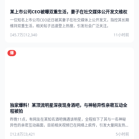
某上市公司CEO被曝双重生活，妻子在社交媒体公开发文维权
一位知名上市公司CEO近日被其妻子在社交媒体上公开发文，指控其长期
维持双重生活，相关帖子迅速登上热搜，引发社会广泛关注。
45.7万
12,340
11小时前
爆
独家爆料！某顶流明星深夜现身酒吧，与神秘异性亲密互动全
程被拍
昨晚11点，有网友在某知名酒吧偶遇该明星，全程拍下了其与一名神秘
异性的亲密互动画面，目前相关视频已在网络上疯传，引发大量网友热
议。
12.8万
3,421
5小时前