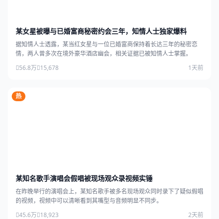
某女星被曝与已婚富商秘密约会三年，知情人士独家爆料
据知情人士透露，某当红女星与一位已婚富商保持着长达三年的秘密恋
情，两人曾多次在境外豪华酒店幽会，相关证据已被知情人士掌握。
56.8万
15,678
1天前
热
某知名歌手演唱会假唱被现场观众录视频实锤
在昨晚举行的演唱会上，某知名歌手被多名现场观众同时录下了疑似假唱
的视频，视频中可以清晰看到其嘴型与音频明显不同步。
45.6万
18,923
2天前