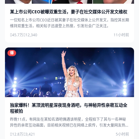
某上市公司CEO被曝双重生活，妻子在社交媒体公开发文维权
一位知名上市公司CEO近日被其妻子在社交媒体上公开发文，指控其长期
维持双重生活，相关帖子迅速登上热搜，引发社会广泛关注。
45.7万
12,340
11小时前
爆
独家爆料！某顶流明星深夜现身酒吧，与神秘异性亲密互动全
程被拍
昨晚11点，有网友在某知名酒吧偶遇该明星，全程拍下了其与一名神秘
异性的亲密互动画面，目前相关视频已在网络上疯传，引发大量网友热
议。
12.8万
3,421
5小时前