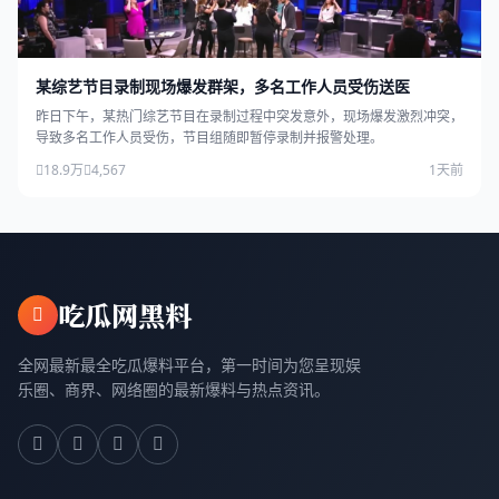
某综艺节目录制现场爆发群架，多名工作人员受伤送医
昨日下午，某热门综艺节目在录制过程中突发意外，现场爆发激烈冲突，
导致多名工作人员受伤，节目组随即暂停录制并报警处理。
18.9万
4,567
1天前
吃瓜网黑料
全网最新最全吃瓜爆料平台，第一时间为您呈现娱
乐圈、商界、网络圈的最新爆料与热点资讯。