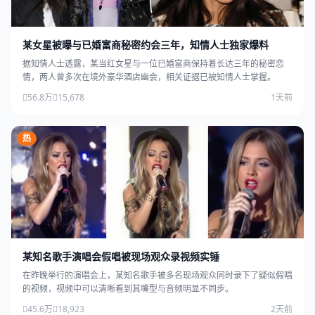
某女星被曝与已婚富商秘密约会三年，知情人士独家爆料
据知情人士透露，某当红女星与一位已婚富商保持着长达三年的秘密恋
情，两人曾多次在境外豪华酒店幽会，相关证据已被知情人士掌握。
56.8万
15,678
1天前
热
某知名歌手演唱会假唱被现场观众录视频实锤
在昨晚举行的演唱会上，某知名歌手被多名现场观众同时录下了疑似假唱
的视频，视频中可以清晰看到其嘴型与音频明显不同步。
45.6万
18,923
2天前