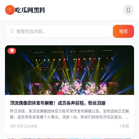
跳过导航
吃瓜网黑料
搜索
爆
顶流偶像团体宣布解散！成员各奔前程，粉丝泪崩
昨日深夜，某顶流偶像团体官方账号突然发布解散公告，宣布团体正式解
散，成员将各自发展个人事业。消息一出，粉丝们纷纷在评论区留言，场
面感人。
67.9万
23,456
1天前