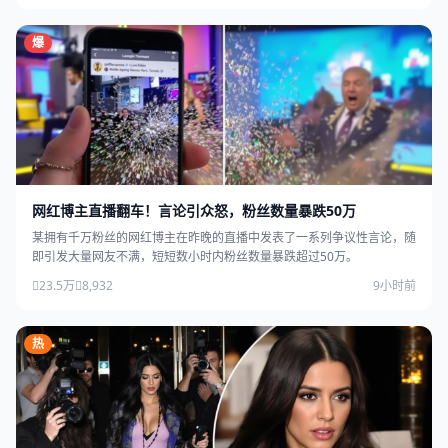
爆
网红博主直播翻车！言论引众怒，粉丝数量暴跌50万
某拥有千万粉丝的网红博主在昨晚的直播中发表了一系列争议性言论，随
即引发大量网友不满，短短数小时内粉丝数量暴跌超过50万。
23.5万
8,932
9小时前
热