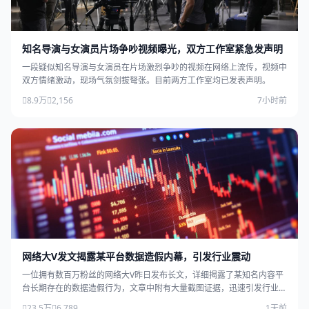
知名导演与女演员片场争吵视频曝光，双方工作室紧急发声明
一段疑似知名导演与女演员在片场激烈争吵的视频在网络上流传，视频中
双方情绪激动，现场气氛剑拔弩张。目前两方工作室均已发表声明。
8.9万
2,156
7小时前
网络大V发文揭露某平台数据造假内幕，引发行业震动
一位拥有数百万粉丝的网络大V昨日发布长文，详细揭露了某知名内容平
台长期存在的数据造假行为，文章中附有大量截图证据，迅速引发行业广
泛关注。
23.5万
6,789
1天前