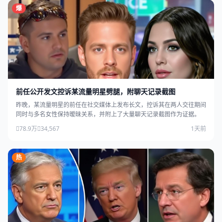
爆
前任公开发文控诉某流量明星劈腿，附聊天记录截图
昨晚，某流量明星的前任在社交媒体上发布长文，控诉其在两人交往期间
同时与多名女性保持暧昧关系，并附上了大量聊天记录截图作为证据。
78.9万
34,567
1天前
热