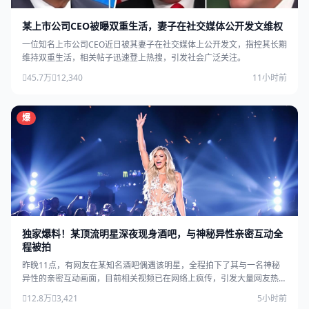
某上市公司CEO被曝双重生活，妻子在社交媒体公开发文维权
一位知名上市公司CEO近日被其妻子在社交媒体上公开发文，指控其长期
维持双重生活，相关帖子迅速登上热搜，引发社会广泛关注。
45.7万
12,340
11小时前
爆
独家爆料！某顶流明星深夜现身酒吧，与神秘异性亲密互动全
程被拍
昨晚11点，有网友在某知名酒吧偶遇该明星，全程拍下了其与一名神秘
异性的亲密互动画面，目前相关视频已在网络上疯传，引发大量网友热
议。
12.8万
3,421
5小时前