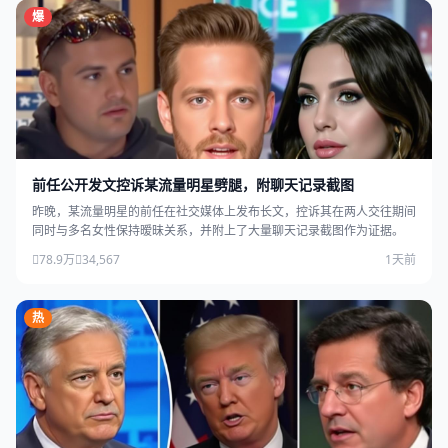
爆
前任公开发文控诉某流量明星劈腿，附聊天记录截图
昨晚，某流量明星的前任在社交媒体上发布长文，控诉其在两人交往期间
同时与多名女性保持暧昧关系，并附上了大量聊天记录截图作为证据。
78.9万
34,567
1天前
热