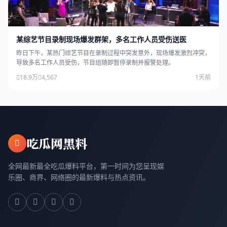
某综艺节目录制现场爆发群架，多名工作人员受伤送医
昨日下午，某热门综艺节目在录制过程中突发意外，现场爆发激烈冲突，
导致多名工作人员受伤，节目组随即暂停录制并报警处理。
18.9万
4,567
1天前
吃瓜网黑料
全网最新最全吃瓜爆料平台，第一时间为您呈现娱
乐圈、商界、网络圈的最新爆料与热点资讯。