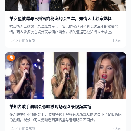
某女星被曝与已婚富商秘密约会三年，知情人士独家爆料
据知情人士透露，某当红女星与一位已婚富商保持着长达三年的秘密恋
情，两人曾多次在境外豪华酒店幽会，相关证据已被知情人士掌握。
56.8万
15,678
1天前
热
某知名歌手演唱会假唱被现场观众录视频实锤
在昨晚举行的演唱会上，某知名歌手被多名现场观众同时录下了疑似假唱
的视频，视频中可以清晰看到其嘴型与音频明显不同步。
45.6万
18,923
2天前