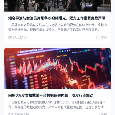
知名导演与女演员片场争吵视频曝光，双方工作室紧急发声明
一段疑似知名导演与女演员在片场激烈争吵的视频在网络上流传，视频中
双方情绪激动，现场气氛剑拔弩张。目前两方工作室均已发表声明。
8.9万
2,156
7小时前
网络大V发文揭露某平台数据造假内幕，引发行业震动
一位拥有数百万粉丝的网络大V昨日发布长文，详细揭露了某知名内容平
台长期存在的数据造假行为，文章中附有大量截图证据，迅速引发行业广
泛关注。
23.5万
6,789
1天前