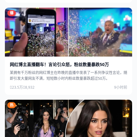
爆
网红博主直播翻车！言论引众怒，粉丝数量暴跌50万
某拥有千万粉丝的网红博主在昨晚的直播中发表了一系列争议性言论，随
即引发大量网友不满，短短数小时内粉丝数量暴跌超过50万。
23.5万
8,932
9小时前
热