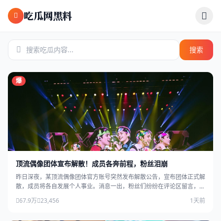
跳过导航
吃瓜网黑料
搜索
爆
顶流偶像团体宣布解散！成员各奔前程，粉丝泪崩
昨日深夜，某顶流偶像团体官方账号突然发布解散公告，宣布团体正式解
散，成员将各自发展个人事业。消息一出，粉丝们纷纷在评论区留言，场
面感人。
67.9万
23,456
1天前