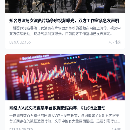
知名导演与女演员片场争吵视频曝光，双方工作室紧急发声明
一段疑似知名导演与女演员在片场激烈争吵的视频在网络上流传，视频中
双方情绪激动，现场气氛剑拔弩张。目前两方工作室均已发表声明。
8.9万
2,156
7小时前
网络大V发文揭露某平台数据造假内幕，引发行业震动
一位拥有数百万粉丝的网络大V昨日发布长文，详细揭露了某知名内容平
台长期存在的数据造假行为，文章中附有大量截图证据，迅速引发行业广
泛关注。
23.5万
6,789
1天前