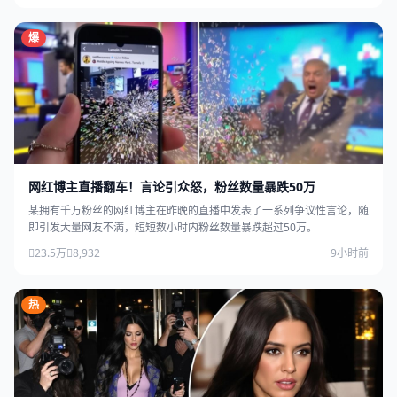
爆
网红博主直播翻车！言论引众怒，粉丝数量暴跌50万
某拥有千万粉丝的网红博主在昨晚的直播中发表了一系列争议性言论，随
即引发大量网友不满，短短数小时内粉丝数量暴跌超过50万。
23.5万
8,932
9小时前
热