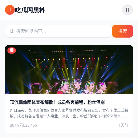
跳过导航
吃瓜网黑料
搜索
爆
顶流偶像团体宣布解散！成员各奔前程，粉丝泪崩
昨日深夜，某顶流偶像团体官方账号突然发布解散公告，宣布团体正式解
散，成员将各自发展个人事业。消息一出，粉丝们纷纷在评论区留言，场
面感人。
67.9万
23,456
1天前