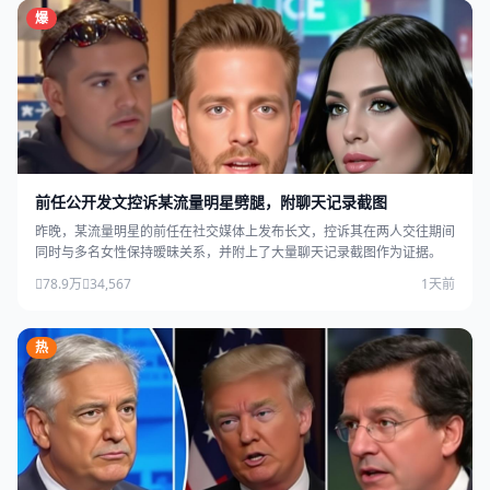
爆
前任公开发文控诉某流量明星劈腿，附聊天记录截图
昨晚，某流量明星的前任在社交媒体上发布长文，控诉其在两人交往期间
同时与多名女性保持暧昧关系，并附上了大量聊天记录截图作为证据。
78.9万
34,567
1天前
热