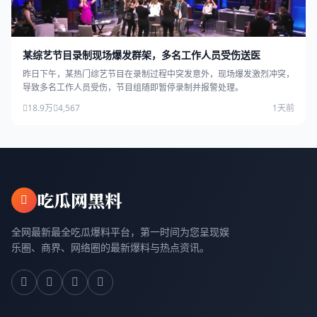
某综艺节目录制现场爆发群架，多名工作人员受伤送医
昨日下午，某热门综艺节目在录制过程中突发意外，现场爆发激烈冲突，
导致多名工作人员受伤，节目组随即暂停录制并报警处理。
18.9万
4,567
1天前
吃瓜网黑料
全网最新最全吃瓜爆料平台，第一时间为您呈现娱
乐圈、商界、网络圈的最新爆料与热点资讯。