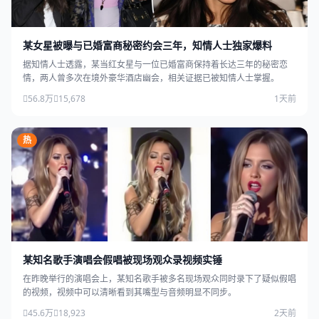
某女星被曝与已婚富商秘密约会三年，知情人士独家爆料
据知情人士透露，某当红女星与一位已婚富商保持着长达三年的秘密恋
情，两人曾多次在境外豪华酒店幽会，相关证据已被知情人士掌握。
56.8万
15,678
1天前
热
某知名歌手演唱会假唱被现场观众录视频实锤
在昨晚举行的演唱会上，某知名歌手被多名现场观众同时录下了疑似假唱
的视频，视频中可以清晰看到其嘴型与音频明显不同步。
45.6万
18,923
2天前