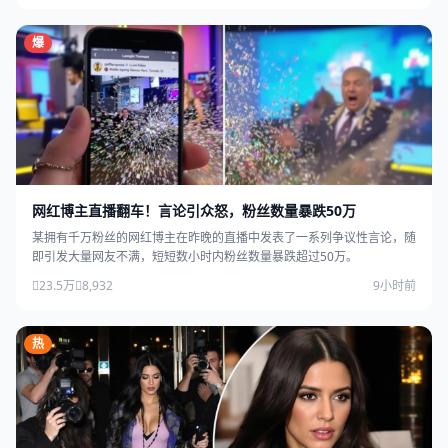
爆
网红博主直播翻车！言论引众怒，粉丝数量暴跌50万
某拥有千万粉丝的网红博主在昨晚的直播中发表了一系列争议性言论，随
即引发大量网友不满，短短数小时内粉丝数量暴跌超过50万。
23.5万
8,932
9小时前
热