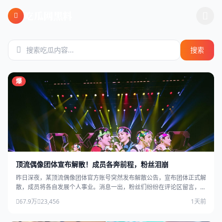
跳过导航
吃瓜网黑料
搜索
爆
顶流偶像团体宣布解散！成员各奔前程，粉丝泪崩
昨日深夜，某顶流偶像团体官方账号突然发布解散公告，宣布团体正式解
散，成员将各自发展个人事业。消息一出，粉丝们纷纷在评论区留言，场
面感人。
67.9万
23,456
1天前