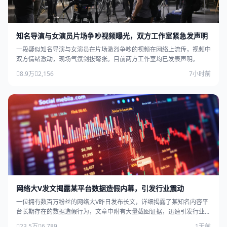
知名导演与女演员片场争吵视频曝光，双方工作室紧急发声明
一段疑似知名导演与女演员在片场激烈争吵的视频在网络上流传，视频中
双方情绪激动，现场气氛剑拔弩张。目前两方工作室均已发表声明。
8.9万
2,156
7小时前
网络大V发文揭露某平台数据造假内幕，引发行业震动
一位拥有数百万粉丝的网络大V昨日发布长文，详细揭露了某知名内容平
台长期存在的数据造假行为，文章中附有大量截图证据，迅速引发行业广
泛关注。
23.5万
6,789
1天前