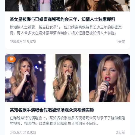
某女星被曝与已婚富商秘密约会三年，知情人士独家爆料
据知情人士透露，某当红女星与一位已婚富商保持着长达三年的秘密恋
情，两人曾多次在境外豪华酒店幽会，相关证据已被知情人士掌握。
56.8万
15,678
1天前
热
某知名歌手演唱会假唱被现场观众录视频实锤
在昨晚举行的演唱会上，某知名歌手被多名现场观众同时录下了疑似假唱
的视频，视频中可以清晰看到其嘴型与音频明显不同步。
45.6万
18,923
2天前