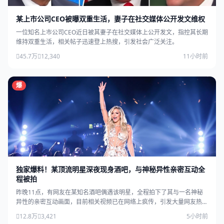
某上市公司CEO被曝双重生活，妻子在社交媒体公开发文维权
一位知名上市公司CEO近日被其妻子在社交媒体上公开发文，指控其长期
维持双重生活，相关帖子迅速登上热搜，引发社会广泛关注。
45.7万
12,340
11小时前
爆
独家爆料！某顶流明星深夜现身酒吧，与神秘异性亲密互动全
程被拍
昨晚11点，有网友在某知名酒吧偶遇该明星，全程拍下了其与一名神秘
异性的亲密互动画面，目前相关视频已在网络上疯传，引发大量网友热
议。
12.8万
3,421
5小时前