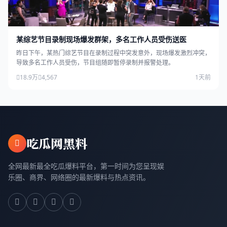
某综艺节目录制现场爆发群架，多名工作人员受伤送医
昨日下午，某热门综艺节目在录制过程中突发意外，现场爆发激烈冲突，
导致多名工作人员受伤，节目组随即暂停录制并报警处理。
18.9万
4,567
1天前
吃瓜网黑料
全网最新最全吃瓜爆料平台，第一时间为您呈现娱
乐圈、商界、网络圈的最新爆料与热点资讯。