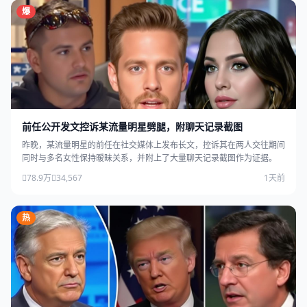
爆
前任公开发文控诉某流量明星劈腿，附聊天记录截图
昨晚，某流量明星的前任在社交媒体上发布长文，控诉其在两人交往期间
同时与多名女性保持暧昧关系，并附上了大量聊天记录截图作为证据。
78.9万
34,567
1天前
热