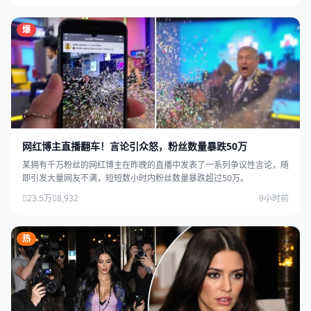
爆
网红博主直播翻车！言论引众怒，粉丝数量暴跌50万
某拥有千万粉丝的网红博主在昨晚的直播中发表了一系列争议性言论，随
即引发大量网友不满，短短数小时内粉丝数量暴跌超过50万。
23.5万
8,932
9小时前
热