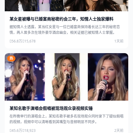
某女星被曝与已婚富商秘密约会三年，知情人士独家爆料
据知情人士透露，某当红女星与一位已婚富商保持着长达三年的秘密恋
情，两人曾多次在境外豪华酒店幽会，相关证据已被知情人士掌握。
56.8万
15,678
1天前
热
某知名歌手演唱会假唱被现场观众录视频实锤
在昨晚举行的演唱会上，某知名歌手被多名现场观众同时录下了疑似假唱
的视频，视频中可以清晰看到其嘴型与音频明显不同步。
45.6万
18,923
2天前