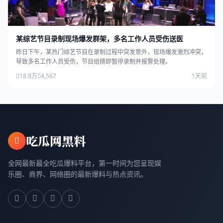
某综艺节目录制现场爆发群架，多名工作人员受伤送医
昨日下午，某热门综艺节目在录制过程中突发意外，现场爆发激烈冲突，
导致多名工作人员受伤，节目组随即暂停录制并报警处理。
18.9万
4,567
1天前
吃瓜网黑料
全网最新最全吃瓜爆料平台，第一时间为您呈现娱
乐圈、商界、网络圈的最新爆料与热点资讯。