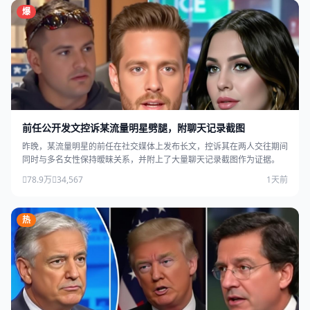
爆
前任公开发文控诉某流量明星劈腿，附聊天记录截图
昨晚，某流量明星的前任在社交媒体上发布长文，控诉其在两人交往期间
同时与多名女性保持暧昧关系，并附上了大量聊天记录截图作为证据。
78.9万
34,567
1天前
热