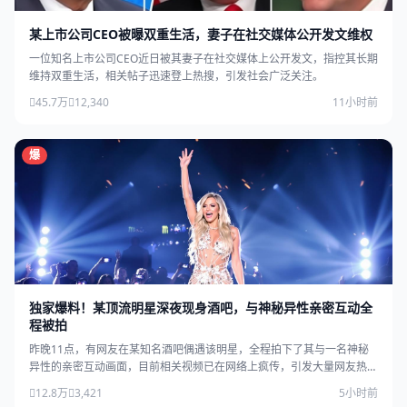
某上市公司CEO被曝双重生活，妻子在社交媒体公开发文维权
一位知名上市公司CEO近日被其妻子在社交媒体上公开发文，指控其长期
维持双重生活，相关帖子迅速登上热搜，引发社会广泛关注。
45.7万
12,340
11小时前
爆
独家爆料！某顶流明星深夜现身酒吧，与神秘异性亲密互动全
程被拍
昨晚11点，有网友在某知名酒吧偶遇该明星，全程拍下了其与一名神秘
异性的亲密互动画面，目前相关视频已在网络上疯传，引发大量网友热
议。
12.8万
3,421
5小时前