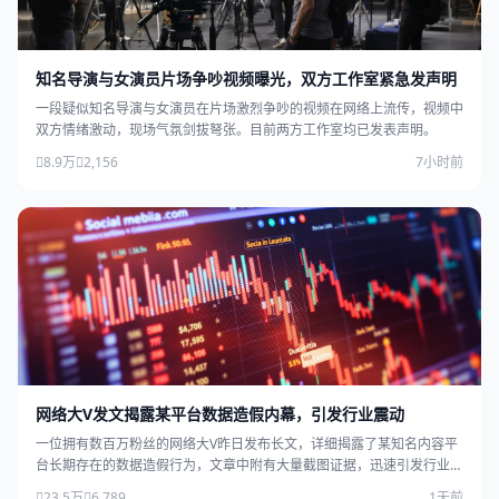
知名导演与女演员片场争吵视频曝光，双方工作室紧急发声明
一段疑似知名导演与女演员在片场激烈争吵的视频在网络上流传，视频中
双方情绪激动，现场气氛剑拔弩张。目前两方工作室均已发表声明。
8.9万
2,156
7小时前
网络大V发文揭露某平台数据造假内幕，引发行业震动
一位拥有数百万粉丝的网络大V昨日发布长文，详细揭露了某知名内容平
台长期存在的数据造假行为，文章中附有大量截图证据，迅速引发行业广
泛关注。
23.5万
6,789
1天前