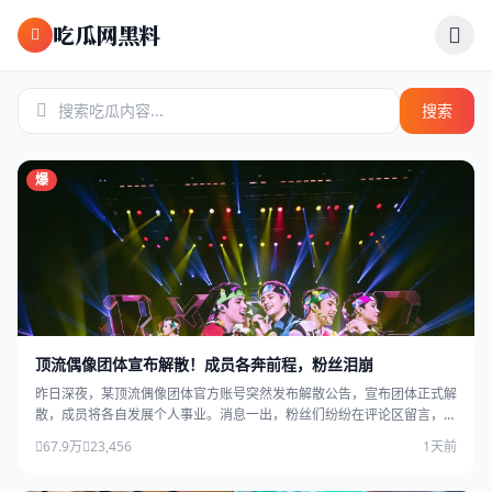
跳过导航
吃瓜网黑料
搜索
爆
顶流偶像团体宣布解散！成员各奔前程，粉丝泪崩
昨日深夜，某顶流偶像团体官方账号突然发布解散公告，宣布团体正式解
散，成员将各自发展个人事业。消息一出，粉丝们纷纷在评论区留言，场
面感人。
67.9万
23,456
1天前